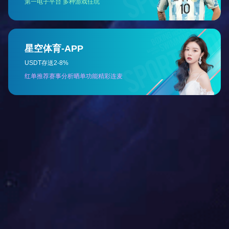
伊特-刚性链升降台测试
刚性链升降台，拓展舞台空间