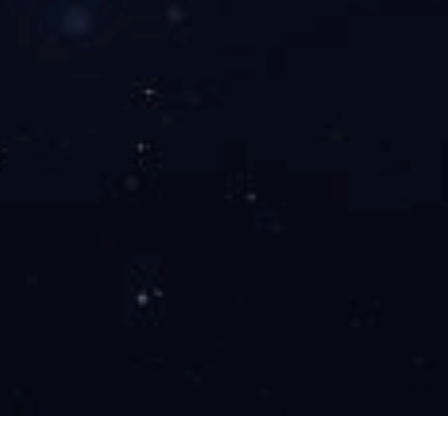
67、标准升降台人员
10台刚性链升降台弹钢琴？舞台秒变巨型琴键！