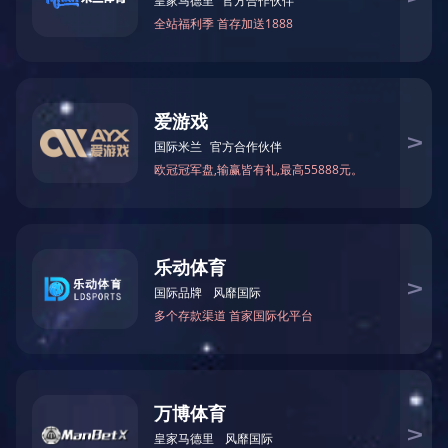
伊特咬合链10AD升降台
伊特30s行程0.9米小型号升降台