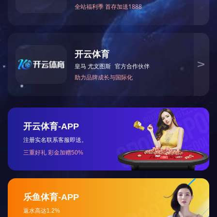
全程技术支持
从项目初期的需求分析，到方案设计、生产制造，再到现场安装调试
和后期维护，伊特将为您提供全生命周期的技术支持。
立即联系我们
微信
联系伊特技术团队
联系我们
获取定制化解决方案
18032816787
产品筛选
support@evo-techina.com