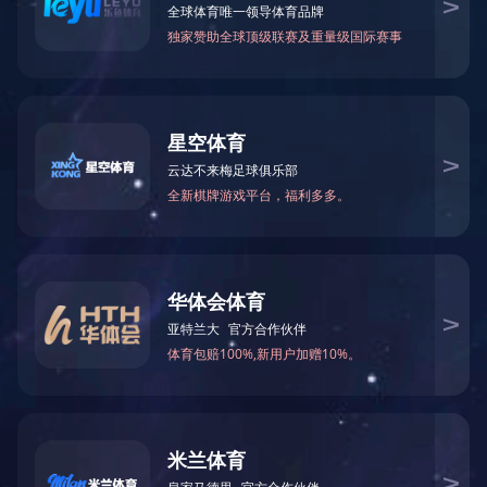
伊特产品
解决方案
技术支持
联系伊特技术团队
获取定制化解决方案
18032816787