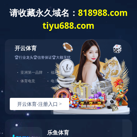
Language
新闻动态
产品咨询
华体会体育（中国）
服务支持
产品中心
解决方案
选型指导
技术文档
常见问题
视频资料
服务支持
视频资料
关于伊特
关于伊特
联系我们