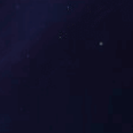
了解详情
不带升降智能机器人