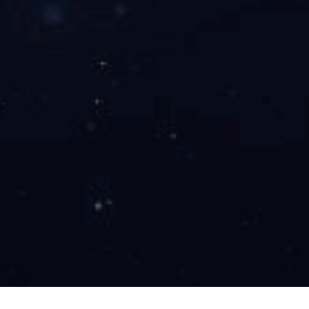
该装置通过齿轮系减速，把多圈输入变为单圈输出，最后带
动多个凸轮圆形盘转动，每个凸轮圆形盘凸缘的位置可以通
过系统的内部机构随意调整，根据使用要求分别锁定凸缘的
了解详情
初始（或最终）位置。当旋转机构工作时，旋转机构带动所
有凸轮圆形盘一起转动。当每个凸轮圆形盘旋转到事先设定
的位置时，凸轮圆形盘的凸缘就会触动装在其上对应的机械
式电器触头（例如：限位开关、微动开关等）的机构，使得
机械电器触头产生通断信号，实现传动系统的电气逻辑控
制，从而实现设备在事先设好的位置控制，并可记录所要限
相关视频
位的旋转式传动系统的轴旋转的角度和旋转的圈数，如输出
轴上旋转编码器，则能准确测量行程或角度。每台装置上可
以根据用户需要安装16个限位开关，从而控制16个限位点