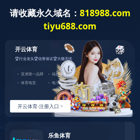
Language
新闻动态
产品咨询
华体会体育（中国）
梦想启航・共筑未来 伊特 PLM&MES 系统建设
产品中心
项目启动会圆满召开
解决方案
字号
2026-03-11
服务支持
2026 年 3 月 6 日，华体会体育官方网站（以下简称 “伊特
机械”）举办的PLM&MES 系统建设项目启动会隆重召开，
关于伊特
标志着伊特机械数字化转型迈入全新阶段。
2026 年 3 月 6 日，
华体会体育官方网站
（以下简称
联系我们
“伊特机械”）与PLM&MES 系统建设项目启动会隆重召