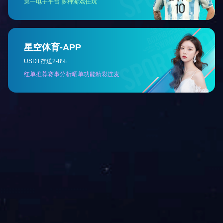
微信
联系我们
立即提交
产品筛选
联系伊特技术团队
获取定制化解决方案
18032816787
support@evo-techina.com
EVO-TEC
订阅我们的最新动态